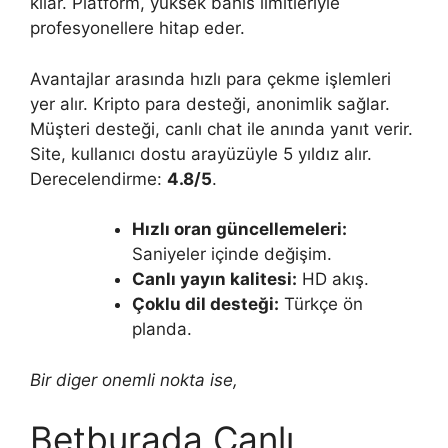
kılar. Platform, yüksek bahis limitleriyle
profesyonellere hitap eder.
Avantajlar arasında hızlı para çekme işlemleri
yer alır. Kripto para desteği, anonimlik sağlar.
Müşteri desteği, canlı chat ile anında yanıt verir.
Site, kullanıcı dostu arayüzüyle 5 yıldız alır.
Derecelendirme:
4.8/5
.
Hızlı oran güncellemeleri:
Saniyeler içinde değişim.
Canlı yayın kalitesi:
HD akış.
Çoklu dil desteği:
Türkçe ön
planda.
Bir diger onemli nokta ise,
Betburada Canlı