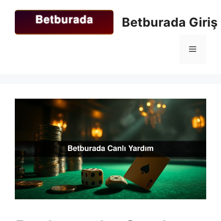
Skip
to
Betburada Giriş
content
Menu