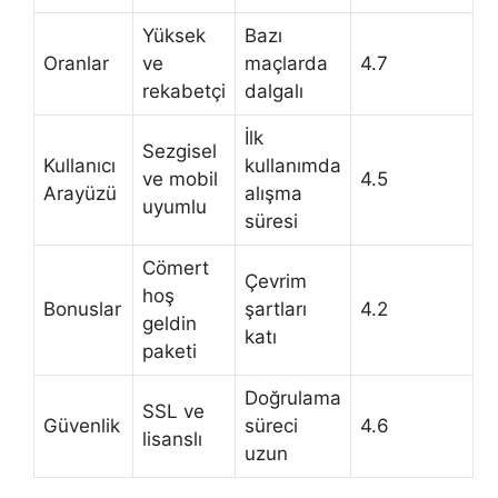
Yüksek
Bazı
Oranlar
ve
maçlarda
4.7
rekabetçi
dalgalı
İlk
Sezgisel
Kullanıcı
kullanımda
ve mobil
4.5
Arayüzü
alışma
uyumlu
süresi
Cömert
Çevrim
hoş
Bonuslar
şartları
4.2
geldin
katı
paketi
Doğrulama
SSL ve
Güvenlik
süreci
4.6
lisanslı
uzun