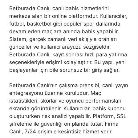
Betburada Canlı, canlı bahis hizmetlerini
merkeze alan bir online platformdur. Kullanıcılar,
futbol, basketbol gibi popüler spor dallarında
devam eden maçlara anında bahis yapabilir.
Sistem, gerçek zamanlı veri akışıyla oranları
günceller ve kullanıcı arayüzü sezgiseldir.
Betburada Canlı, kayıt sonrası hızlı para yatırma
seçenekleriyle erişimi kolaylaştırır. Bu yapı, yeni
başlayanlar için bile sorunsuz bir giriş sağlar.
Betburada Canlı’nın çalışma prensibi, canlı yayın
entegrasyonu üzerine kuruludur. Maç
istatistikleri, skorlar ve oyuncu performansları
ekranda görüntülenir. Kullanıcılar, bahis kuponu
oluştururken risk analizi yapabilir. Platform, SSL
şifreleme ile güvenliği ön planda tutar. Firma
Canlı, 7/24 erişimle kesintisiz hizmet verir.