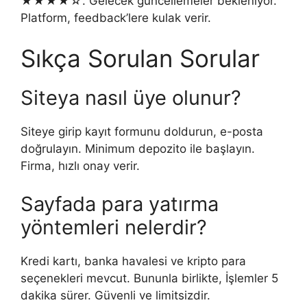
★★★★☆
. Gelecek güncellemeler bekleniyor.
Platform, feedback’lere kulak verir.
Sıkça Sorulan Sorular
Siteya nasıl üye olunur?
Siteye girip kayıt formunu doldurun, e-posta
doğrulayın. Minimum depozito ile başlayın.
Firma, hızlı onay verir.
Sayfada para yatırma
yöntemleri nelerdir?
Kredi kartı, banka havalesi ve kripto para
seçenekleri mevcut. Bununla birlikte, İşlemler 5
dakika sürer. Güvenli ve limitsizdir.