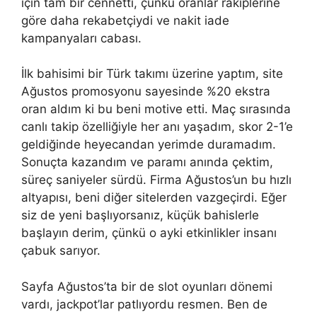
için tam bir cennetti, çünkü oranlar rakiplerine
göre daha rekabetçiydi ve nakit iade
kampanyaları cabası.
İlk bahisimi bir Türk takımı üzerine yaptım, site
Ağustos promosyonu sayesinde %20 ekstra
oran aldım ki bu beni motive etti. Maç sırasında
canlı takip özelliğiyle her anı yaşadım, skor 2-1’e
geldiğinde heyecandan yerimde duramadım.
Sonuçta kazandım ve paramı anında çektim,
süreç saniyeler sürdü. Firma Ağustos’un bu hızlı
altyapısı, beni diğer sitelerden vazgeçirdi. Eğer
siz de yeni başlıyorsanız, küçük bahislerle
başlayın derim, çünkü o ayki etkinlikler insanı
çabuk sarıyor.
Sayfa Ağustos’ta bir de slot oyunları dönemi
vardı, jackpot’lar patlıyordu resmen. Ben de