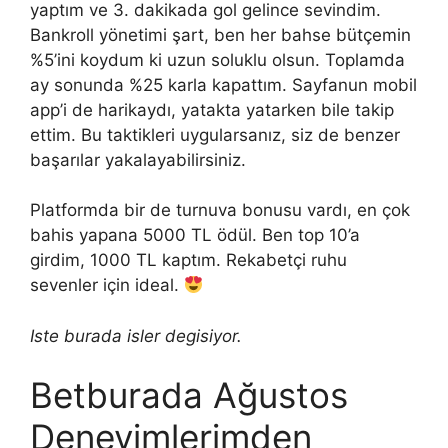
yaptım ve 3. dakikada gol gelince sevindim.
Bankroll yönetimi şart, ben her bahse bütçemin
%5’ini koydum ki uzun soluklu olsun. Toplamda
ay sonunda %25 karla kapattım. Sayfanun mobil
app’i de harikaydı, yatakta yatarken bile takip
ettim. Bu taktikleri uygularsanız, siz de benzer
başarılar yakalayabilirsiniz.
Platformda bir de turnuva bonusu vardı, en çok
bahis yapana 5000 TL ödül. Ben top 10’a
girdim, 1000 TL kaptım. Rekabetçi ruhu
sevenler için ideal.
Iste burada isler degisiyor.
Betburada Ağustos
Deneyimlerimden