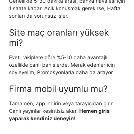
Genellikle 5-30 dakika arası, banka havalesi için
1 saate kadar. Acik konusmak gerekirse, Hafta
sonları da sorunsuz işler.
Site maç oranları yüksek
mi?
Evet, rakiplere göre %5-10 daha avantajlı,
özellikle canlı bahislerde. Merak edenler icin
soyleyelim, Promosyonlarla daha da artıyor.
Firma mobil uyumlu mu?
Tamamen, app indirin veya tarayıcıdan girin.
Canlı yayınlar kesintisiz akar.
Hemen giris
yaparak kendiniz deneyin!