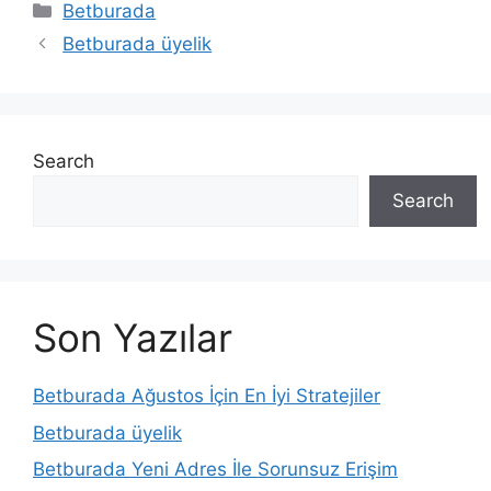
Categories
Betburada
Betburada üyelik
Search
Search
Son Yazılar
Betburada Ağustos İçin En İyi Stratejiler
Betburada üyelik
Betburada Yeni Adres İle Sorunsuz Erişim